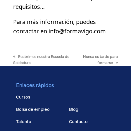
requisitos…
Para más información, puedes
contactar en info@formavigo.com
previous
next
Reabrimos nuestra Escuela de
Nunca es tarde para
post:
post:
Soldadura
formarse
Enlaces rápidos
Cursos
Bolsa de empleo
Blog
Talento
Contacto