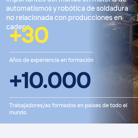
automatismos y robótica de soldadura
no relacionada con producciones en
cadena.
+
30
Años de experiencia en formación
+
10.000
Trabajadores/as formados en países de todo el
mundo