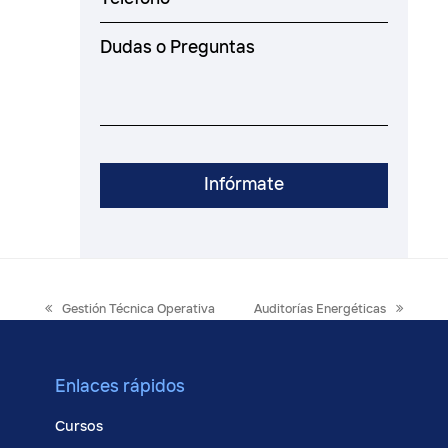
previous
next
Gestión Técnica Operativa
Auditorías Energéticas
post:
post:
Enlaces rápidos
Cursos