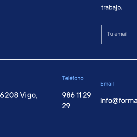
trabajo.
o
Tu
email
Teléfono
Email
36208 Vigo,
986 11 29
info@form
29