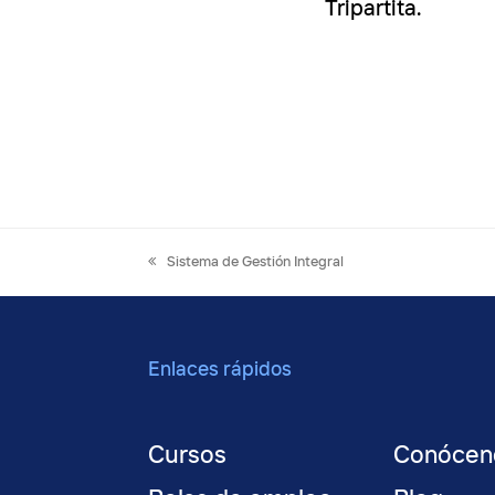
Tripartita.
previous
Sistema de Gestión Integral
post:
Enlaces rápidos
Cursos
Conócen