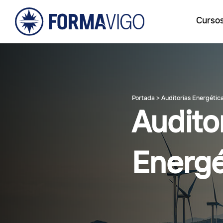
Curso
Portada
>
Auditorías Energétic
Audito
Energé