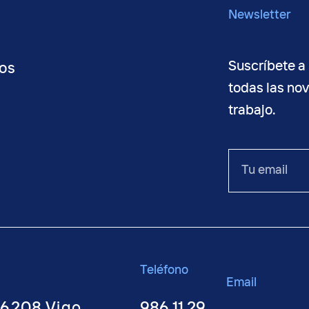
Newsletter
Suscríbete a 
os
todas las no
trabajo.
o
Tu
email
Teléfono
Email
36208 Vigo,
986 11 29