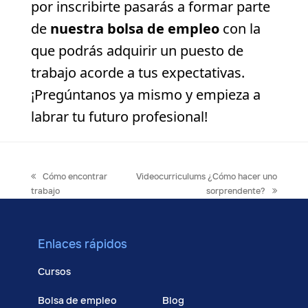
por inscribirte pasarás a formar parte
de
nuestra bolsa de empleo
con la
que podrás adquirir un puesto de
trabajo acorde a tus expectativas.
¡Pregúntanos ya mismo y empieza a
labrar tu futuro profesional!
previous
next
Cómo encontrar
Videocurriculums ¿Cómo hacer uno
post:
post:
trabajo
sorprendente?
Enlaces rápidos
Cursos
Bolsa de empleo
Blog