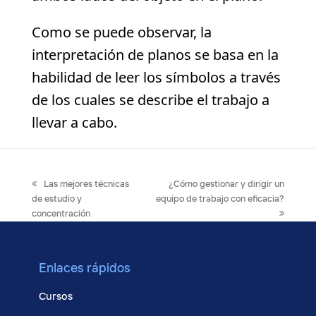
Como se puede observar, la
interpretación de planos se basa en la
habilidad de leer los símbolos a través
de los cuales se describe el trabajo a
llevar a cabo.
previous
next
Las mejores técnicas
¿Cómo gestionar y dirigir un
post:
post:
de estudio y
equipo de trabajo con eficacia?
concentración
Enlaces rápidos
Cursos