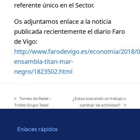
referente único en el Sector.
Os adjuntamos enlace a la noticia
publicada recientemente el diario Faro
de Vigo:
http://www.farodevigo.es/economia/2018/01
ensambla-titan-mar-
negro/1823502.html
previous
next
Torneo de Padel –
¿Estas buscando un trabajo o
post:
post:
Trofeo Grupo Tesol
cambiar de actividad?
Enlaces rápidos