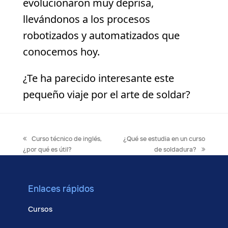
evolucionaron muy deprisa,
llevándonos a los procesos
robotizados y automatizados que
conocemos hoy.
¿Te ha parecido interesante este
pequeño viaje por el arte de soldar?
previous
next
Curso técnico de inglés,
¿Qué se estudia en un curso
post:
post:
¿por qué es útil?
de soldadura?
Enlaces rápidos
Cursos