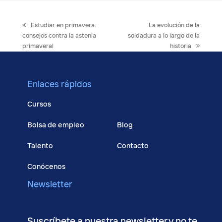
previous
next
Estudiar en primavera:
La evolución de la
post:
post:
consejos contra la astenia
soldadura a lo largo de la
primaveral
historia
Enlaces rápidos
Cursos
Bolsa de empleo
Blog
Talento
Contacto
Conócenos
Newsletter
Suscríbete a nuestra newsletter y no te