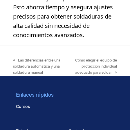
Esto ahorra tiempo y asegura ajustes
precisos para obtener soldaduras de
alta calidad sin necesidad de
conocimientos avanzados.
previous
next
Las diferencias entre una
Cómo elegir el equipo de
post:
post:
soldadura automática y una
protección individual
soldadura manual
adecuado para soldar
Enlaces rápidos
Cursos
Bolsa de empleo
Blog