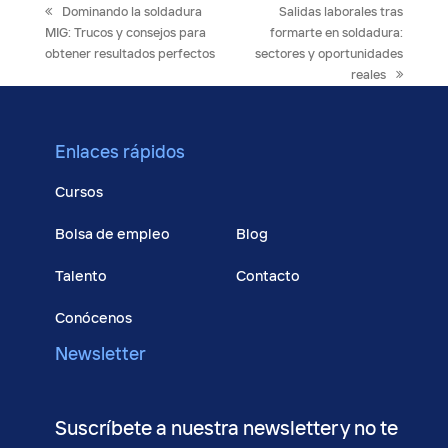
previous
next
Dominando la soldadura
Salidas laborales tras
post:
post:
MIG: Trucos y consejos para
formarte en soldadura:
obtener resultados perfectos
sectores y oportunidades
reales
Enlaces rápidos
Cursos
Bolsa de empleo
Blog
Talento
Contacto
Conócenos
Newsletter
Suscríbete a nuestra newsletter y no te