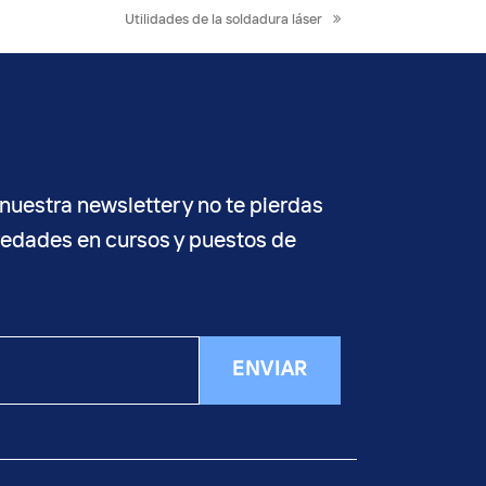
next
Utilidades de la soldadura láser
post:
nuestra newsletter y no te pierdas
vedades en cursos y puestos de
ENVIAR