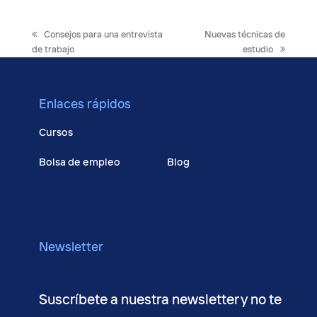
previous
next
Consejos para una entrevista
Nuevas técnicas de
post:
post:
de trabajo
estudio
Enlaces rápidos
Cursos
Bolsa de empleo
Blog
Talento
Contacto
Conócenos
Newsletter
Suscríbete a nuestra newsletter y no te