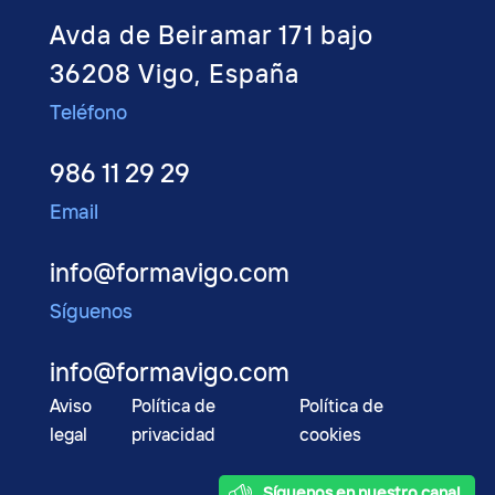
Avda de Beiramar 171 bajo
36208 Vigo, España
Teléfono
986 11 29 29
Email
info@formavigo.com
Síguenos
info@formavigo.com
Aviso
Política de
Política de
legal
privacidad
cookies
2022 © FormaVigo
Síguenos en nuestro canal