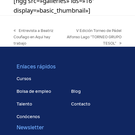
[ngg src=»galleries» ids=»16″
display=»basic_thumbnail»]
previous
next
Entrevista a Beatriz
V Edición Torneo de Pádel
post:
post:
Couñago en Aquí hay
Alfonso Lago “TORNEO GRUPO
trabajo
TESOL”
Enlaces rápidos
Cursos
Bolsa de empleo
Blog
Talento
Contacto
Conócenos
Newsletter