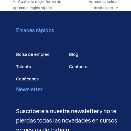
previous
next
Cuál es la mejor forma de
Aprende a soldar
post:
post:
aprender inglés rápido
desde cero
Enlaces rápidos
Cursos
Bolsa de empleo
Blog
Talento
Contacto
Conócenos
Newsletter
Suscríbete a nuestra newsletter y no te
pierdas todas las novedades en cursos
y puestos de trabajo.