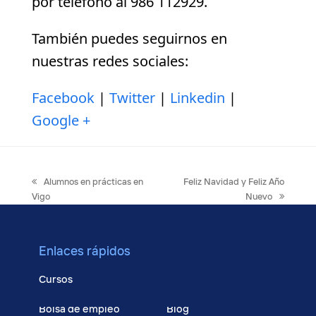
por teléfono al 986 112929.
También puedes seguirnos en
nuestras redes sociales:
Facebook
|
Twitter
|
Linkedin
|
Google +
previous
next
Alumnos en prácticas en
Feliz Navidad y Feliz Año
post:
post:
Vigo
Nuevo
Enlaces rápidos
Cursos
Bolsa de empleo
Blog