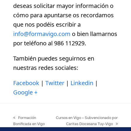
deseas solicitar mayor información o
cómo para apuntarse os recordamos
que nos podéis escribir a
info@formavigo.com
o bien llamarnos
por teléfono al 986 112929.
También puedes seguirnos en
nuestras redes sociales:
Facebook
|
Twitter
|
Linkedin
|
Google +
previous
next
Formación
Cursos en Vigo – Subvencionado por
post:
post:
Bonificada en Vigo
Caritas Diocesana Tuy-Vigo