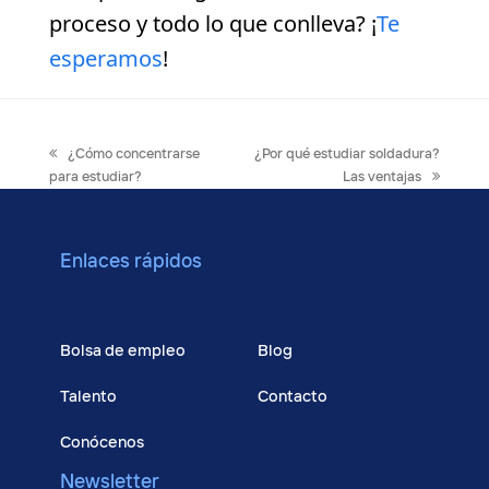
proceso y todo lo que conlleva? ¡
Te
esperamos
!
previous
next
¿Cómo concentrarse
¿Por qué estudiar soldadura?
post:
post:
para estudiar?
Las ventajas
Enlaces rápidos
Cursos
Bolsa de empleo
Blog
Talento
Contacto
Conócenos
Newsletter