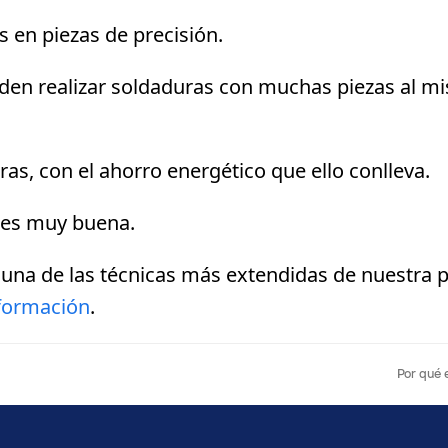
 en piezas de precisión.
en realizar soldaduras con muchas piezas al mi
as, con el ahorro energético que ello conlleva.
a es muy buena.
 una de las técnicas más extendidas de nuestra 
formación
.
next
Por qué e
post: