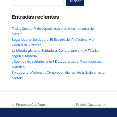
Buscar
Entradas recientes
Test: ¿Qué perfil de especialista eres en la industria del
metal?
Seguridad en Soldadura: El Escudo del Profesional y el
Control del Entorno
La Metalurgia en la Soldadura: Comportamiento y Técnica
según el Material
¿Qué tipo de soldador eres? Descubre tu perfil con este test
práctico
Soldador profesional: ¿Cómo es un día real de trabajo en este
sector?
previous
next
Fernando Couñago
Patricia Vázquez
post:
post: