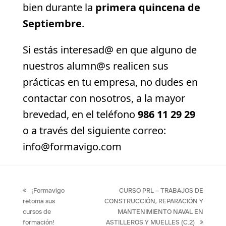
bien durante la
primera quincena de
Septiembre
.
Si estás interesad@ en que alguno de
nuestros alumn@s realicen sus
prácticas en tu empresa, no dudes en
contactar con nosotros, a la mayor
brevedad, en el teléfono
986 11 29 29
o a través del siguiente correo:
info@formavigo.com
previous
next
¡Formavigo
CURSO PRL – TRABAJOS DE
post:
post:
retoma sus
CONSTRUCCIÓN, REPARACIÓN Y
cursos de
MANTENIMIENTO NAVAL EN
formación!
ASTILLEROS Y MUELLES (C.2)