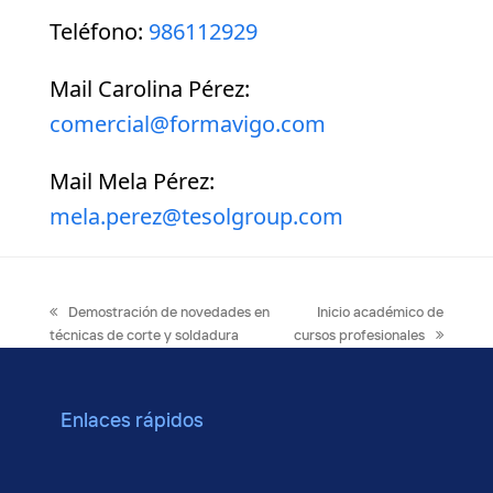
Teléfono:
986112929
Mail Carolina Pérez:
comercial@formavigo.com
Mail Mela Pérez:
mela.perez@tesolgroup.com
previous
next
Demostración de novedades en
Inicio académico de
post:
post:
técnicas de corte y soldadura
cursos profesionales
Enlaces rápidos
Cursos