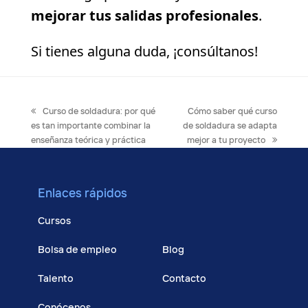
mejorar tus salidas profesionales
.
Si tienes alguna duda, ¡consúltanos!
previous
next
Curso de soldadura: por qué
Cómo saber qué curso
post:
post:
es tan importante combinar la
de soldadura se adapta
enseñanza teórica y práctica
mejor a tu proyecto
Enlaces rápidos
Cursos
Bolsa de empleo
Blog
Talento
Contacto
Conócenos