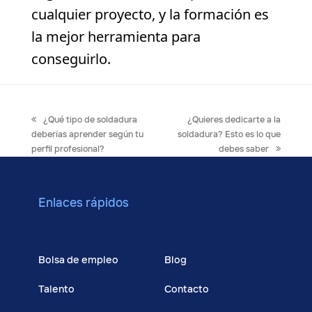
cualquier proyecto, y la formación es
la mejor herramienta para
conseguirlo.
previous
next
¿Qué tipo de soldadura
¿Quieres dedicarte a la
post:
post:
deberías aprender según tu
soldadura? Esto es lo que
perfil profesional?
debes saber
Enlaces rápidos
Cursos
Bolsa de empleo
Blog
Talento
Contacto