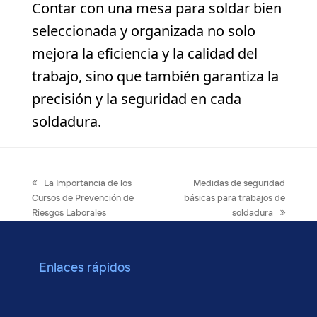
Contar con una mesa para soldar bien
seleccionada y organizada no solo
mejora la eficiencia y la calidad del
trabajo, sino que también garantiza la
precisión y la seguridad en cada
soldadura.
previous
next
La Importancia de los
Medidas de seguridad
post:
post:
Cursos de Prevención de
básicas para trabajos de
Riesgos Laborales
soldadura
Enlaces rápidos
Cursos