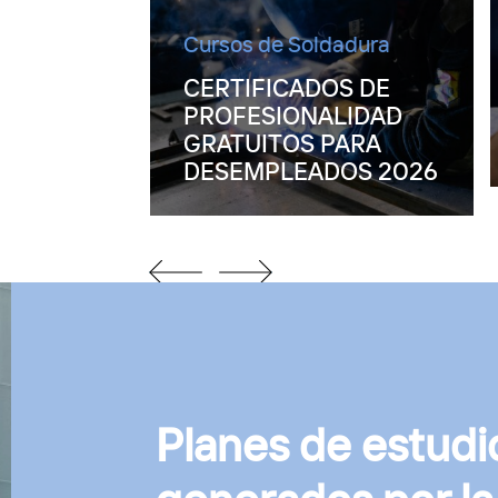
Cursos de Soldadura
adura
CERTIFICADOS DE
n Arco
PROFESIONALIDAD
GRATUITOS PARA
DESEMPLEADOS 2026
previous
next
slide
slide
Planes de estudi