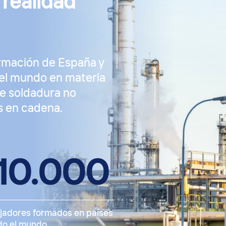
 realidad
rmación de España y
el mundo en materia
e soldadura no
s en cadena.
10.000
jadores formados en países
do el mundo