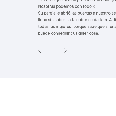
Nosotras podemos con todo.»
ó el curso un
Su pareja le abrió las puertas a nuestro se
n/a soldador/a
lleno sin saber nada sobre soldadura. A d
o ha encontrado
todas las mujeres, porque sabe que si una
puede conseguir cualquier cosa.
previous
next
slide
slide