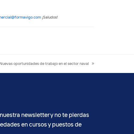
mercial@formavigo.com
¡Saludos!
next
Nuevas oportunidades de trabajo en el sector naval
post:
nuestra newsletter y no te pierdas
vedades en cursos y puestos de