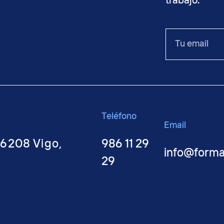
trabajo.
o
Tu
email
Teléfono
Email
36208 Vigo,
986 11 29
info@form
29