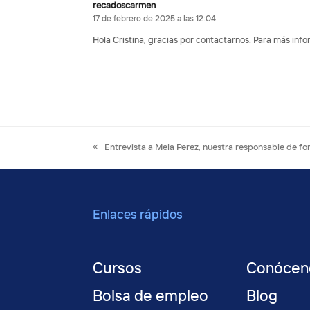
recadoscarmen
17 de febrero de 2025 a las 12:04
Hola Cristina, gracias por contactarnos. Para más inf
previous
Entrevista a Mela Perez, nuestra responsable de f
post:
Enlaces rápidos
Cursos
Conócen
Bolsa de empleo
Blog