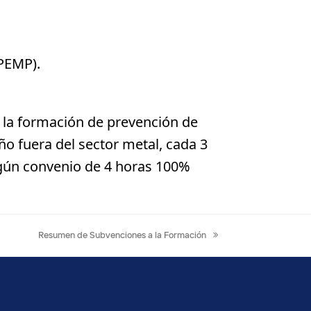
PEMP).
 la formación de prevención de
o fuera del sector metal, cada 3
según convenio de 4 horas 100%
next
Resumen de Subvenciones a la Formación
post: