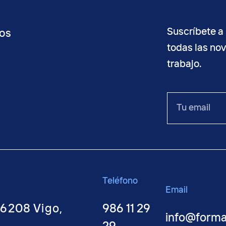
Suscríbete a 
os
todas las no
trabajo.
o
Tu
email
Teléfono
Email
36208 Vigo,
986 11 29
info@form