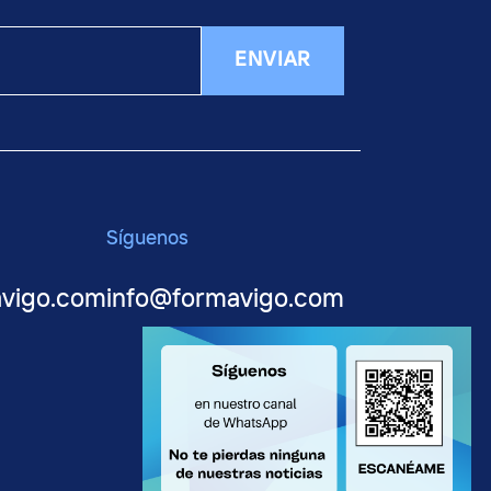
ENVIAR
Síguenos
avigo.com
info@formavigo.com
2022 © FormaVigo