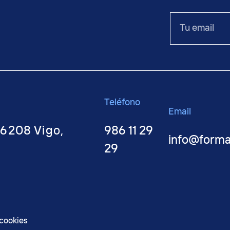
Tu
email
Teléfono
Email
36208 Vigo,
986 11 29
info@form
29
 cookies