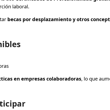
ción laboral.
itar
becas por desplazamiento y otros concep
ibles
oras
cticas en empresas colaboradoras
, lo que aum
ticipar