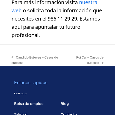
Para más información visita
nuestra
web
o solicita toda la información que
necesites en el 986 11 29 29. Estamos
aquí para apuntalar tu futuro
profesional.
previous
next
Cándido Estevez – Casos de
Roi Cal – Casos de
post:
post:
sucesso
sucesso
Enlaces rápidos
Cursos
Bolsa de empleo
Blog
Talento
Contacto