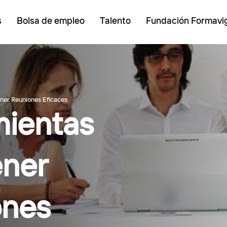
s
Bolsa de empleo
Talento
Fundación Formavi
ner Reuniones Eficaces
mientas
ener
ones