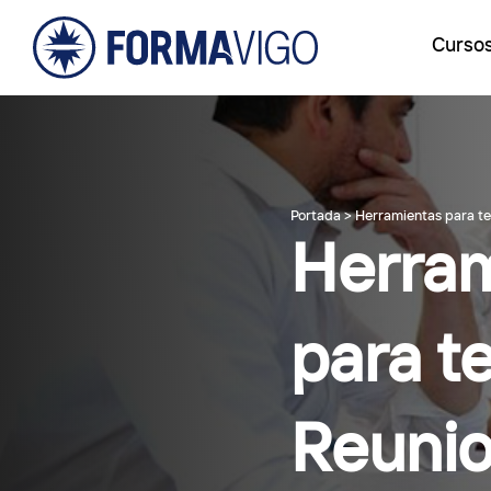
Curso
Portada
>
Herramientas para te
Herra
para t
Reuni