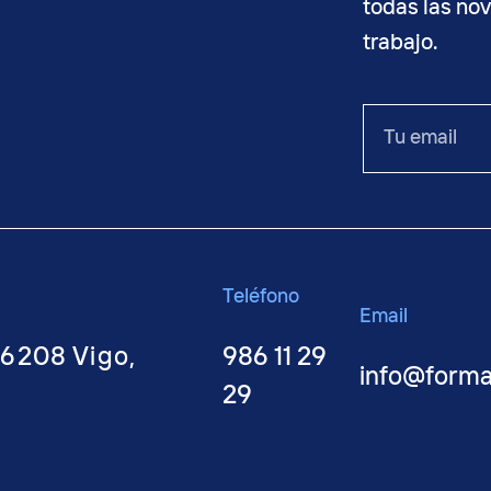
todas las no
trabajo.
o
Tu
email
Teléfono
Email
36208 Vigo,
986 11 29
info@form
29