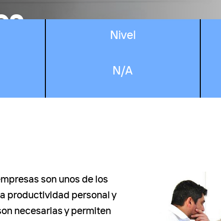
es
Nivel
N/A
empresas son unos de los
la productividad personal y
son necesarias y permiten