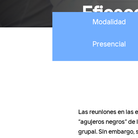
Eficac
Modalidad
Presencial
Las reuniones en las 
“agujeros negros” de 
grupal. Sin embargo, 