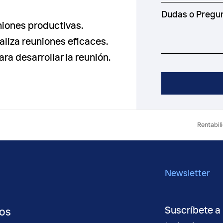
uniones productivas.
aliza reuniones eficaces.
ara desarrollar la reunión.
next
Rentabili
post:
Newsletter
Suscríbete a 
os