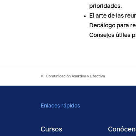
prioridades.
El arte de las re
Decálogo para re
Consejos útiles p
previous
Comunicación Asertiva y Efectiva
post:
Enlaces rápidos
Cursos
Conócen