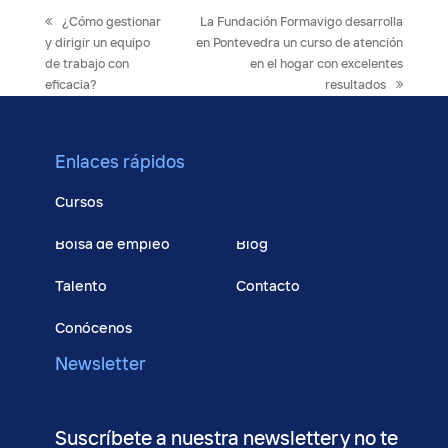
previous
next
¿Cómo gestionar
La Fundación Formavigo desarrolla
post:
post:
y dirigir un equipo
en Pontevedra un curso de atención
de trabajo con
en el hogar con excelentes
eficacia?
resultados
Enlaces rápidos
Cursos
Bolsa de empleo
Blog
Talento
Contacto
Conócenos
Newsletter
Suscríbete a nuestra newsletter y no te