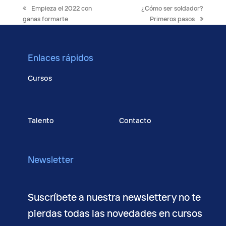
previous
next
Empieza el 2022 con
¿Cómo ser soldador?
post:
post:
ganas formarte
Primeros pasos
Enlaces rápidos
Cursos
Bolsa de empleo
Blog
Talento
Contacto
Conócenos
Newsletter
Suscríbete a nuestra newsletter y no te
pierdas todas las novedades en cursos