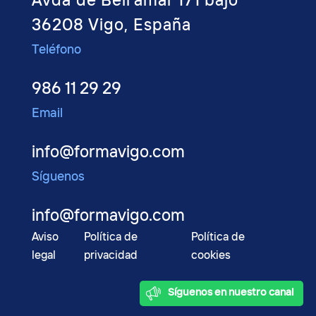
Avda de Beiramar 171 bajo
36208 Vigo, España
Teléfono
986 11 29 29
Email
info@formavigo.com
Síguenos
info@formavigo.com
Aviso
Política de
Política de
legal
privacidad
cookies
2022 © FormaVigo
Síguenos en nuestro canal