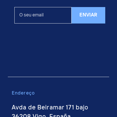
O
ENVIAR
seu
email
Endere
ço
Avda de Beiramar 171 bajo
36208 Vigo, España