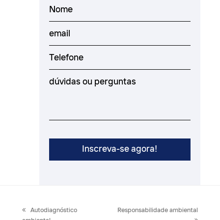
previous
next
Autodiagnóstico
Responsabilidade ambiental