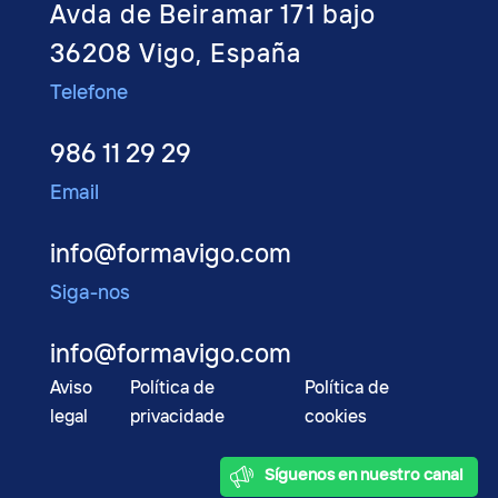
Avda de Beiramar 171 bajo
36208 Vigo, España
Telefone
986 11 29 29
Email
info@formavigo.com
Siga-nos
info@formavigo.com
Aviso
Política de
Política de
legal
privacidade
cookies
2022 © FormaVigo
Síguenos en nuestro canal