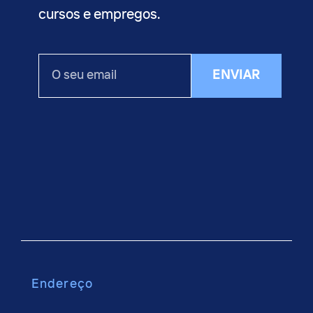
cursos e empregos.
O
ENVIAR
seu
email
Endere
ço