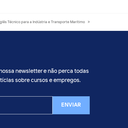
ext
nglês Técnico para a Indústria e Transporte Marítimo
st:
nossa newsletter e não perca todas
otícias sobre cursos e empregos.
ENVIAR