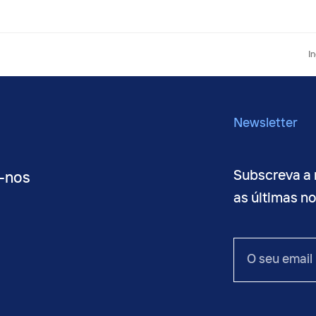
n
I
po
Newsletter
Subscreva a 
-nos
as últimas n
O
seu
email