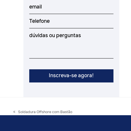
previous
Soldadura Offshore com Bastão
post: