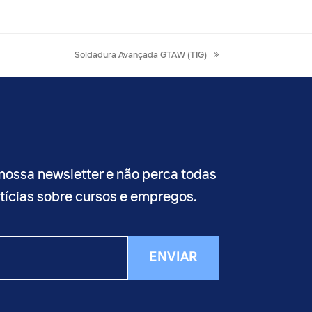
next
Soldadura Avançada GTAW (TIG)
post:
nossa newsletter e não perca todas
otícias sobre cursos e empregos.
ENVIAR