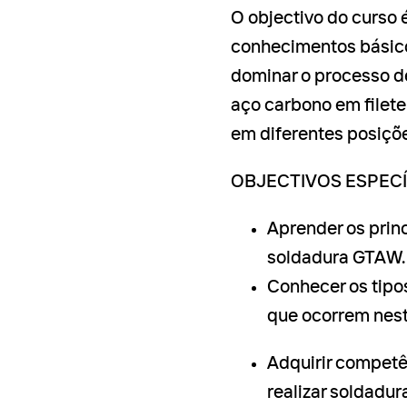
O objectivo do curso é
conhecimentos básic
dominar o processo d
aço carbono em filete
em diferentes posiçõ
OBJECTIVOS ESPECÍ
Aprender os prin
soldadura GTAW.
Conhecer os tipo
que ocorrem nest
Adquirir competê
realizar soldadu