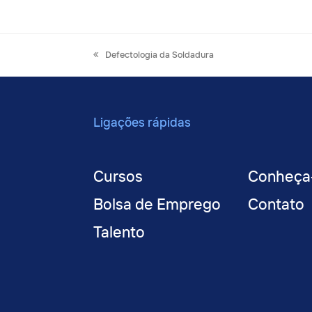
previous
Defectologia da Soldadura
post:
Ligações rápidas
Cursos
Conheça
Bolsa de Emprego
Contato
Talento