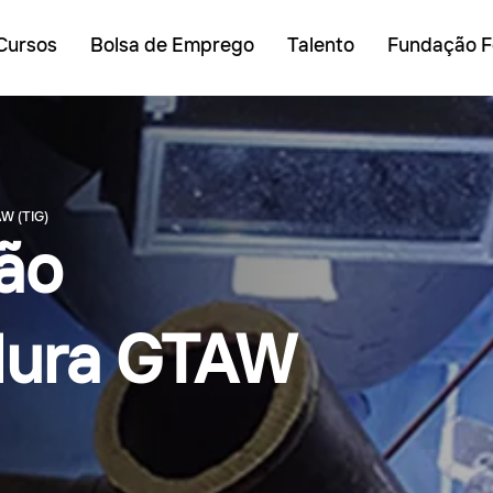
Cursos
Bolsa de Emprego
Talento
Fundação F
AW (TIG)
ção
dura GTAW