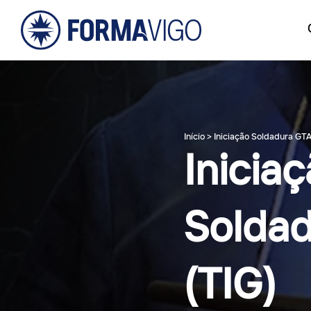
Início
>
Iniciação Soldadura GT
Inicia
Solda
(TIG)