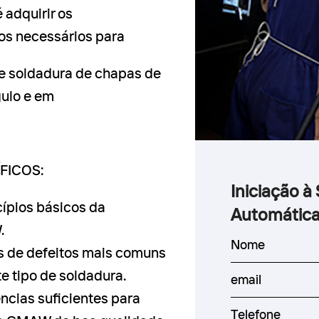
 adquirir os
os necessários para
e soldadura de chapas de
ulo e em
FICOS:
Iniciação à
cípios básicos da
Automátic
.
s de defeitos mais comuns
e tipo de soldadura.
ncias suficientes para