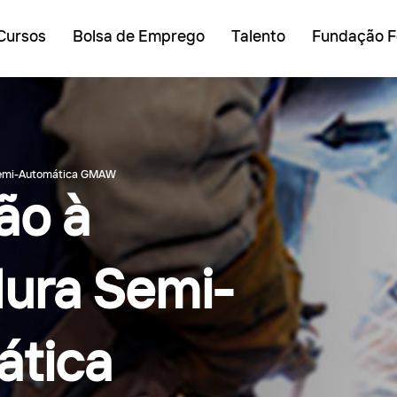
Cursos
Bolsa de Emprego
Talento
Fundação F
 Semi-Automática GMAW
ão à
ura Semi-
ática