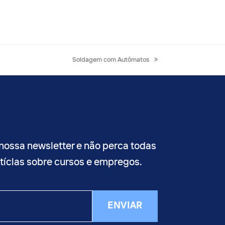
next
Soldagem com Autômatos
post:
nossa newsletter e não perca todas
otícias sobre cursos e empregos.
ENVIAR