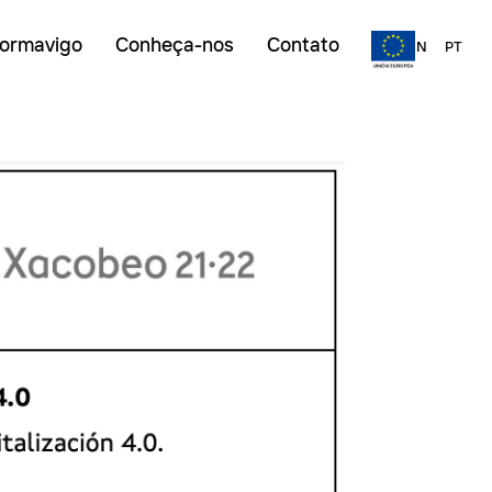
ormavigo
Conheça-nos
Contato
ES
EN
PT