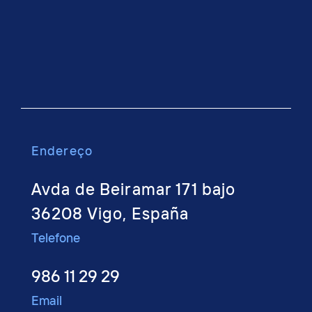
Endere
ço
Avda de Beiramar 171 bajo
36208 Vigo, España
Telefone
986 11 29 29
Email