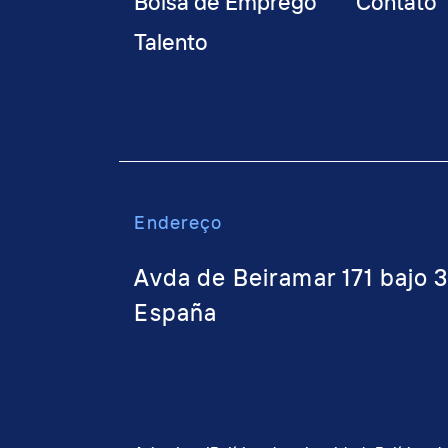
Bolsa de Emprego
Contato
Talento
Endere
ço
Avda de Beiramar 171 bajo 
España