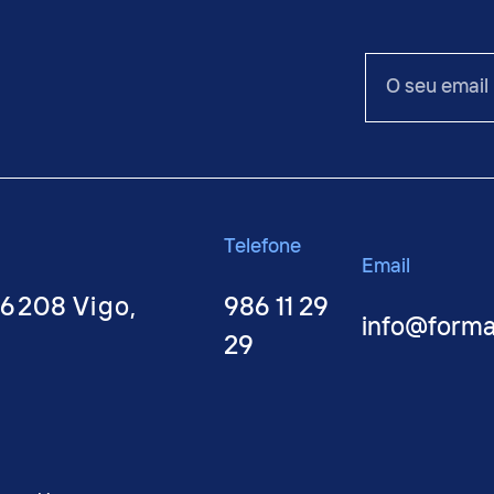
O
seu
email
Telefone
Email
36208 Vigo,
986 11 29
info@form
29