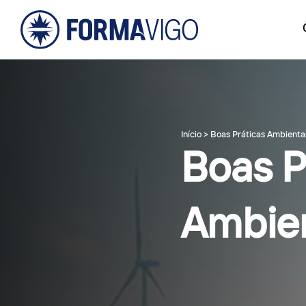
Início
>
Boas Práticas Ambienta
Boas P
Ambien