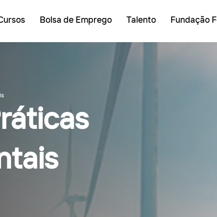
Cursos
Bolsa de Emprego
Talento
Fundação F
is
ráticas
tais