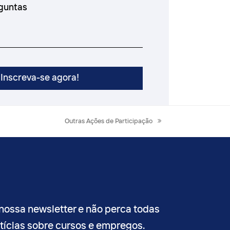
next
Outras Ações de Participação
post:
nossa newsletter e não perca todas
otícias sobre cursos e empregos.