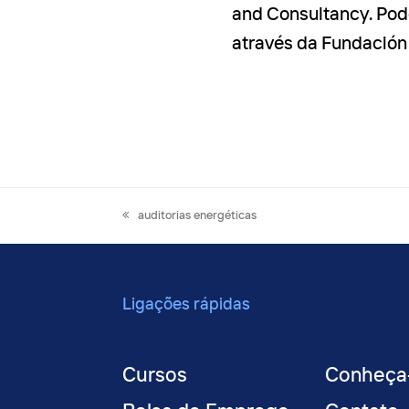
and Consultancy. Po
através da Fundación 
previous
auditorias energéticas
post:
Ligações rápidas
Cursos
Conheça